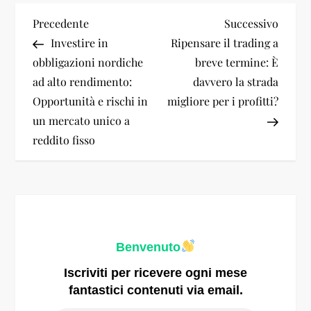
N
Articolo
Artico
Precedente
Successivo
precedente
succes
Investire in
Ripensare il trading a
a
obbligazioni nordiche
breve termine: È
ad alto rendimento:
davvero la strada
v
Opportunità e rischi in
migliore per i profitti?
i
un mercato unico a
reddito fisso
g
a
z
Benvenuto
i
Iscriviti per ricevere ogni mese
o
fantastici contenuti via email.