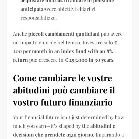
acquistare una casa o andare in pensione
anticipata
Avere obiettivi chiari vi
responsabilizza.
Anche
piccoli cambiamenti quotidiani
può avere
un impatto enorme nel tempo. Investire solo
€
200 per month in an index fund with an 8%
return
può crescere in
€ 293,000 in 30 years
.
Come cambiare le vostre
abitudini può cambiare il
vostro futuro finanziario
Your financial future isn’t just determined by how
much you earn—it’s shaped by the
abitudini e
decisioni che prendete ogni giorno
. Imparando a