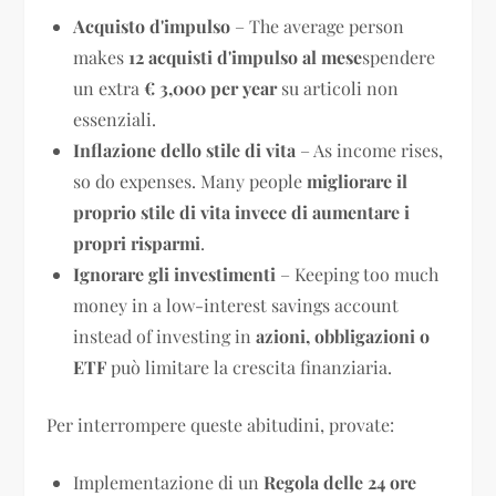
Acquisto d'impulso
– The average person
makes
12 acquisti d'impulso al mese
spendere
un extra
€ 3,000 per year
su articoli non
essenziali.
Inflazione dello stile di vita
– As income rises,
so do expenses. Many people
migliorare il
proprio stile di vita invece di aumentare i
propri risparmi
.
Ignorare gli investimenti
– Keeping too much
money in a low-interest savings account
instead of investing in
azioni, obbligazioni o
ETF
può limitare la crescita finanziaria.
Per interrompere queste abitudini, provate:
Implementazione di un
Regola delle 24 ore