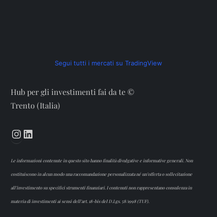
Segui tutti i mercati su TradingView
Hub per gli investimenti fai da te ©
Trento (Italia)
Instagram
LinkedIn
Le informazioni contenute in questo sito hanno finalità divulgative e informative generali. Non
costituiscono in alcun modo una raccomandazione personalizzata né un’offerta o sollecitazione
all’investimento su specifici strumenti finanziari. I contenuti non rappresentano consulenza in
materia di investimenti ai sensi dell’art. 18-bis del D.Lgs. 58/1998 (TUF).