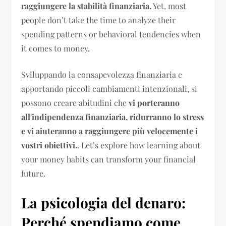
raggiungere la stabilità finanziaria.
Yet, most
people don’t take the time to analyze their
spending patterns or behavioral tendencies when
it comes to money.
Sviluppando la consapevolezza finanziaria e
apportando piccoli cambiamenti intenzionali, si
possono creare abitudini che
vi porteranno
all'indipendenza finanziaria, ridurranno lo stress
e vi aiuteranno a raggiungere più velocemente i
vostri obiettivi.
. Let’s explore how learning about
your money habits can transform your financial
future.
La psicologia del denaro:
Perché spendiamo come