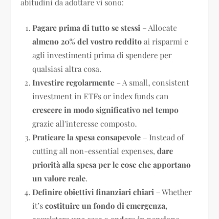
abitudini da adottare vi sono:
Pagare prima di tutto se stessi
– Allocate
almeno 20% del vostro reddito
ai risparmi e
agli investimenti prima di spendere per
qualsiasi altra cosa.
Investire regolarmente
– A small, consistent
investment in ETFs or index funds can
crescere in modo significativo nel tempo
grazie all'interesse composto.
Praticare la spesa consapevole
– Instead of
cutting all non-essential expenses,
dare
priorità alla spesa per le cose che apportano
un valore reale
.
Definire obiettivi finanziari chiari
– Whether
it’s
costituire un fondo di emergenza,