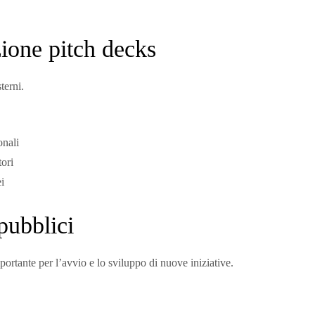
zione pitch decks
terni.
onali
tori
i
pubblici
ortante per l’avvio e lo sviluppo di nuove iniziative.