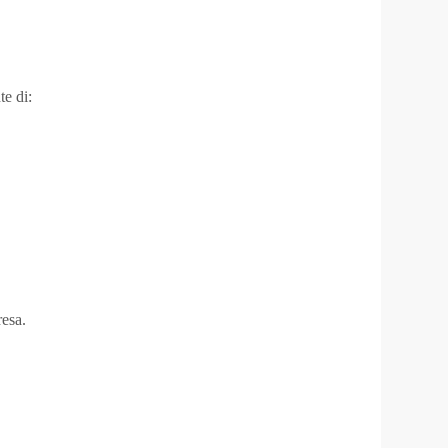
te di:
resa.