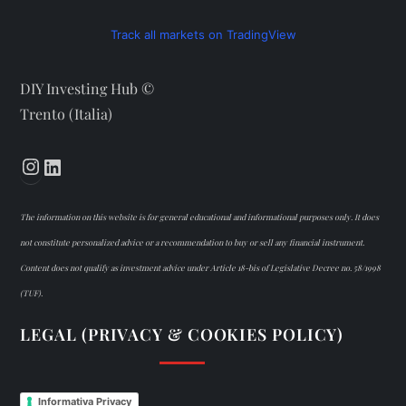
Track all markets on TradingView
DIY Investing Hub ©
Trento (Italia)
Instagram
LinkedIn
The information on this website is for general educational and informational purposes only. It does
not constitute personalized advice or a recommendation to buy or sell any financial instrument.
Content does not qualify as investment advice under Article 18-bis of Legislative Decree no. 58/1998
(TUF).
LEGAL (PRIVACY & COOKIES POLICY)
Informativa Privacy